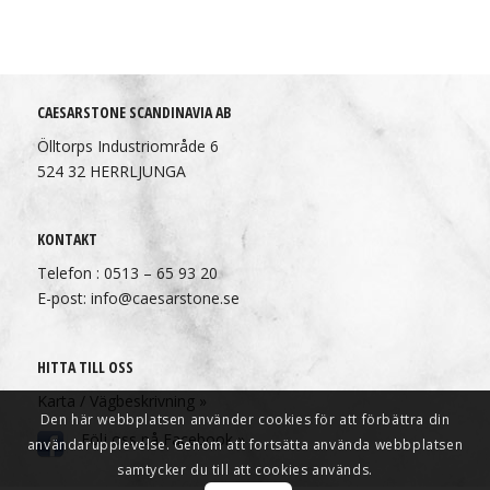
CAESARSTONE SCANDINAVIA AB
Ölltorps Industriområde 6
524 32 HERRLJUNGA
KONTAKT
Telefon : 0513 – 65 93 20
E-post: info@caesarstone.se
HITTA TILL OSS
Karta / Vägbeskrivning »
Den här webbplatsen använder cookies för att förbättra din
Följ oss på Facebook »
användarupplevelse. Genom att fortsätta använda webbplatsen
samtycker du till att cookies används.